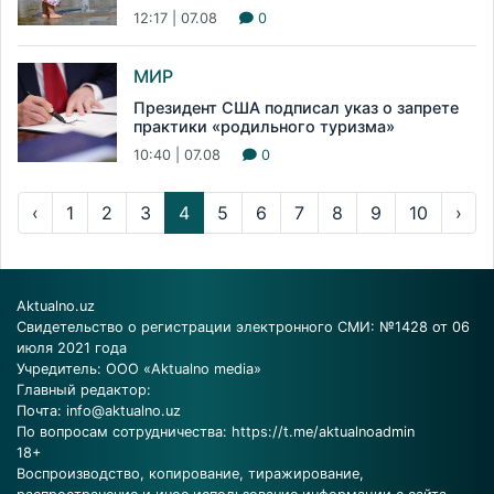
12:17 | 07.08
0
МИР
Президент США подписал указ о запрете
практики «родильного туризма»
10:40 | 07.08
0
‹
1
2
3
4
5
6
7
8
9
10
›
Aktualno.uz
Свидетельство о регистрации электронного СМИ: №1428 от 06
июля 2021 года
Учредитель: ООО «Aktualno media»
Главный редактор:
Почта:
info@aktualno.uz
По вопросам сотрудничества:
https://t.me/aktualnoadmin
18+
Воспроизводство, копирование, тиражирование,