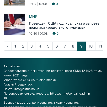
12:17 | 07.08
0
МИР
Президент США подписал указ о запрете
практики «родильного туризма»
10:40 | 07.08
0
‹
1
2
3
4
5
6
7
8
9
10
11
Aktualno.uz
Свидетельство о регистрации электронного СМИ: №1428 от 06
июля 2021 года
Учредитель: ООО «Aktualno media»
Главный редактор:
Почта:
info@aktualno.uz
По вопросам сотрудничества:
https://t.me/aktualnoadmin
18+
Воспроизводство, копирование, тиражирование,