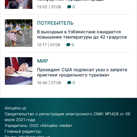
13:02 | 07.08
0
ПОТРЕБИТЕЛЬ
В выходные в Узбекистане ожидается
повышение температуры до 42 градусов
12:17 | 07.08
0
МИР
Президент США подписал указ о запрете
практики «родильного туризма»
10:40 | 07.08
0
Aktualno.uz
Свидетельство о регистрации электронного СМИ: №1428 от 06
июля 2021 года
Учредитель: ООО «Aktualno media»
Главный редактор: