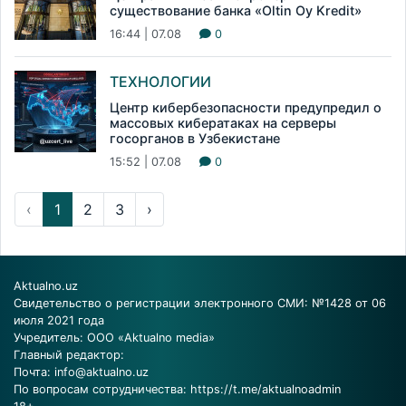
существование банка «Oltin Oy Kredit»
16:44 | 07.08
0
ТЕХНОЛОГИИ
Центр кибербезопасности предупредил о
массовых кибератаках на серверы
госорганов в Узбекистане
15:52 | 07.08
0
‹
1
2
3
›
Aktualno.uz
Свидетельство о регистрации электронного СМИ: №1428 от 06
июля 2021 года
Учредитель: ООО «Aktualno media»
Главный редактор:
Почта:
info@aktualno.uz
По вопросам сотрудничества:
https://t.me/aktualnoadmin