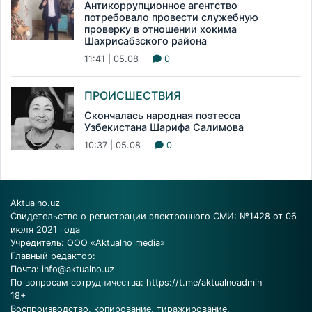
Антикоррупционное агентство
потребовало провести служебную
проверку в отношении хокима
Шахрисабзского района
11:41 | 05.08
0
ПРОИСШЕСТВИЯ
Скончалась народная поэтесса
Узбекистана Шарифа Салимова
10:37 | 05.08
0
Aktualno.uz
Свидетельство о регистрации электронного СМИ: №1428 от 06
июля 2021 года
Учредитель: ООО «Aktualno media»
Главный редактор:
Почта:
info@aktualno.uz
По вопросам сотрудничества:
https://t.me/aktualnoadmin
18+
Воспроизводство, копирование, тиражирование,