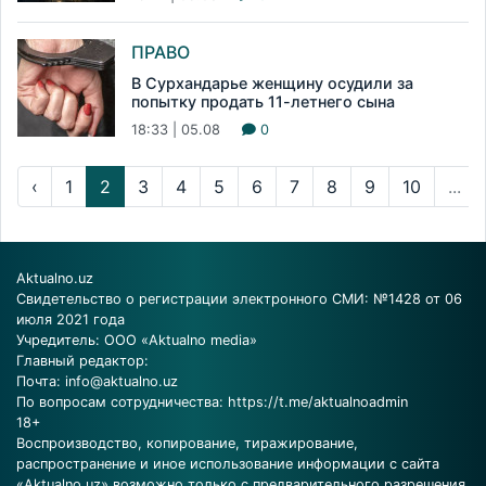
ПРАВО
В Сурхандарье женщину осудили за
попытку продать 11-летнего сына
18:33 | 05.08
0
‹
1
2
3
4
5
6
7
8
9
10
...
Aktualno.uz
Свидетельство о регистрации электронного СМИ: №1428 от 06
июля 2021 года
Учредитель: ООО «Aktualno media»
Главный редактор:
Почта:
info@aktualno.uz
По вопросам сотрудничества:
https://t.me/aktualnoadmin
18+
Воспроизводство, копирование, тиражирование,
распространение и иное использование информации с сайта
«Aktualno.uz» возможно только с предварительного разрешения