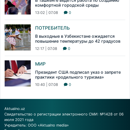
В Ташкенте ведется работа по созданию
комфортной городской среды
13:02 | 07.08
0
ПОТРЕБИТЕЛЬ
В выходные в Узбекистане ожидается
повышение температуры до 42 градусов
12:17 | 07.08
0
МИР
Президент США подписал указ о запрете
практики «родильного туризма»
10:40 | 07.08
0
Aktualno.uz
Свидетельство о регистрации электронного СМИ: №1428 от 06
июля 2021 года
Учредитель: ООО «Aktualno media»