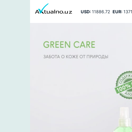
USD:
11886.72
EUR:
1371