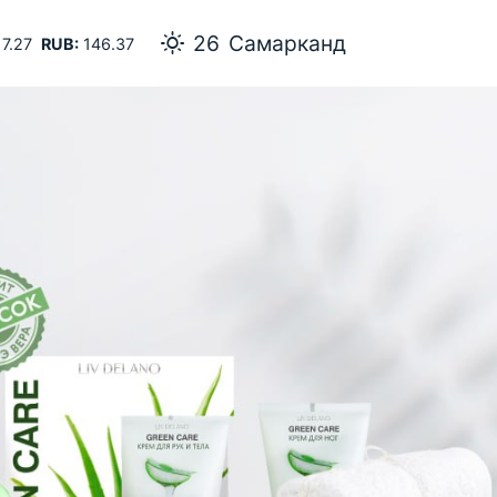
26
Самарканд
7.27
RUB:
146.37