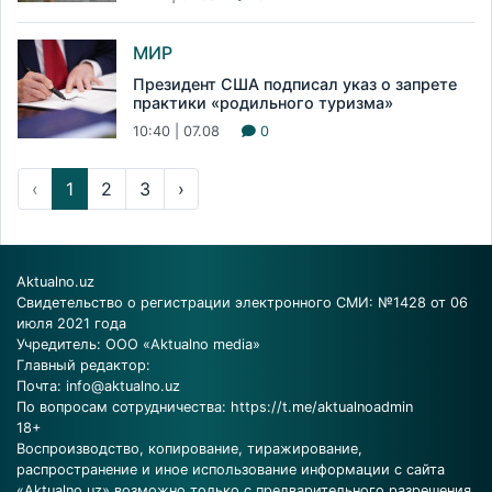
МИР
Президент США подписал указ о запрете
практики «родильного туризма»
10:40 | 07.08
0
‹
1
2
3
›
Aktualno.uz
Свидетельство о регистрации электронного СМИ: №1428 от 06
июля 2021 года
Учредитель: ООО «Aktualno media»
Главный редактор:
Почта:
info@aktualno.uz
По вопросам сотрудничества:
https://t.me/aktualnoadmin
18+
Воспроизводство, копирование, тиражирование,
распространение и иное использование информации с сайта
«Aktualno.uz» возможно только с предварительного разрешения