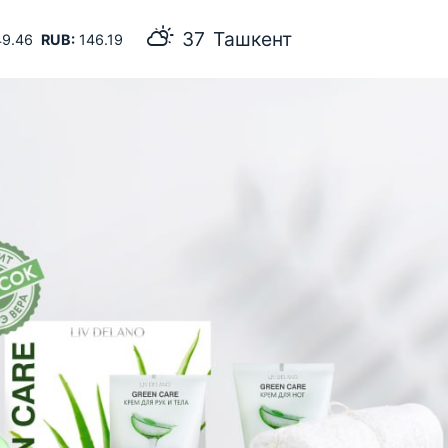
33
Самарканд
9.46
RUB:
146.19