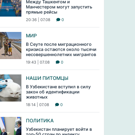
Между Ташкентом и
Манчестером могут запустить
прямые рейсы
20:36 | 07.08
0
МИР
В Сеуте после миграционного
кризиса остаются около тысячи
несовершеннолетних мигрантов
19:43 | 07.08
0
НАШИ ПИТОМЦЫ
В Узбекистане вступил в силу
закон об идентификации
животных
18:14 | 07.08
0
ПОЛИТИКА
Узбекистан планирует войти в
топ-50 стран по индексу