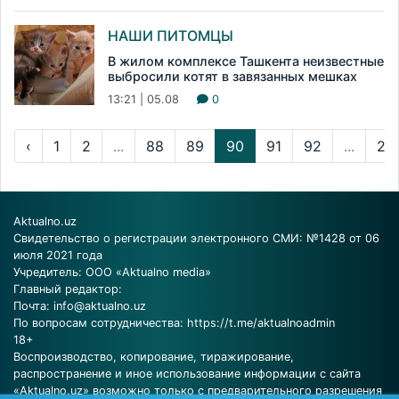
НАШИ ПИТОМЦЫ
В жилом комплексе Ташкента неизвестные
выбросили котят в завязанных мешках
13:21 | 05.08
0
‹
1
2
...
88
89
90
91
92
...
23
Aktualno.uz
Свидетельство о регистрации электронного СМИ: №1428 от 06
июля 2021 года
Учредитель: ООО «Aktualno media»
Главный редактор:
Почта:
info@aktualno.uz
По вопросам сотрудничества:
https://t.me/aktualnoadmin
18+
Воспроизводство, копирование, тиражирование,
распространение и иное использование информации с сайта
«Aktualno.uz» возможно только с предварительного разрешения