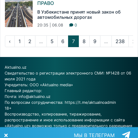
ПРАВО
В Узбекистане принят новый закон об
автомобильных дорогах
20:35 | 06.08
0
‹
1
2
...
5
6
7
8
9
...
238
2
Aktualno.uz
Свидетельство о регистрации электронного СМИ: №1428 от 06
июля 2021 года
Учредитель: ООО «Aktualno media»
Главный редактор:
Почта:
info@aktualno.uz
По вопросам сотрудничества:
https://t.me/aktualnoadmin
18+
Воспроизводство, копирование, тиражирование,
распространение и иное использование информации с сайта
«Aktualno.uz» возможно только с предварительного разрешения
редакции.
МЫ В ТЕЛЕГРАМ