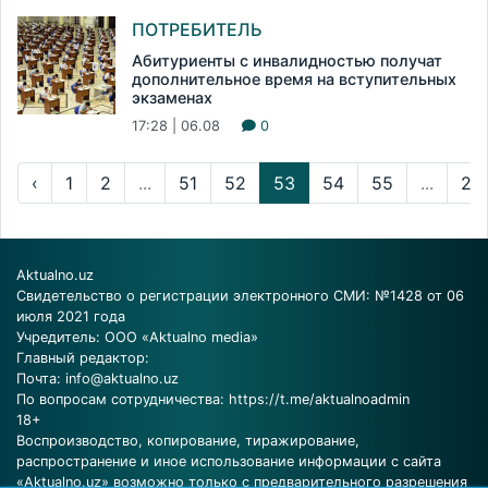
ПОТРЕБИТЕЛЬ
Абитуриенты с инвалидностью получат
дополнительное время на вступительных
экзаменах
17:28 | 06.08
0
‹
1
2
...
51
52
53
54
55
...
23
Aktualno.uz
Свидетельство о регистрации электронного СМИ: №1428 от 06
июля 2021 года
Учредитель: ООО «Aktualno media»
Главный редактор:
Почта:
info@aktualno.uz
По вопросам сотрудничества:
https://t.me/aktualnoadmin
18+
Воспроизводство, копирование, тиражирование,
распространение и иное использование информации с сайта
«Aktualno.uz» возможно только с предварительного разрешения