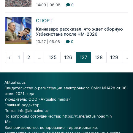
14:09 | 06.08
0
СПОРТ
Каннаваро рассказал, что ждет сборную
Узбекистана после ЧМ-2026
13:27 | 06.08
0
‹
1
2
...
125
126
127
128
129
...
Aktualno.uz
Свидетельство о регистрации электронного СМИ: №1428 от 06
июля 2021 года
Учредитель: ООО «Aktualno media»
Главный редактор:
Почта:
info@aktualno.uz
По вопросам сотрудничества:
https://t.me/aktualnoadmin
18+
Воспроизводство, копирование, тиражирование,