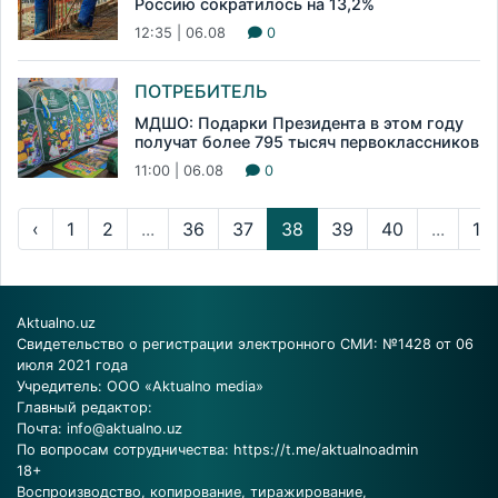
Россию сократилось на 13,2%
12:35 | 06.08
0
ПОТРЕБИТЕЛЬ
МДШО: Подарки Президента в этом году
получат более 795 тысяч первоклассников
11:00 | 06.08
0
‹
1
2
...
36
37
38
39
40
...
13
Aktualno.uz
Свидетельство о регистрации электронного СМИ: №1428 от 06
июля 2021 года
Учредитель: ООО «Aktualno media»
Главный редактор:
Почта:
info@aktualno.uz
По вопросам сотрудничества:
https://t.me/aktualnoadmin
18+
Воспроизводство, копирование, тиражирование,