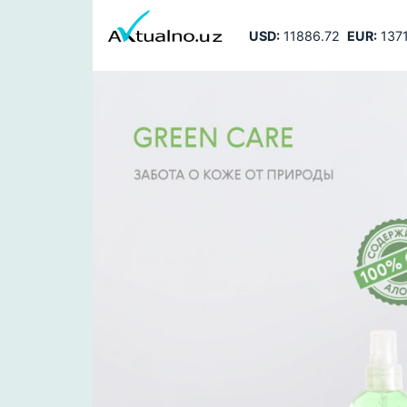
USD:
11886.72
EUR:
1371