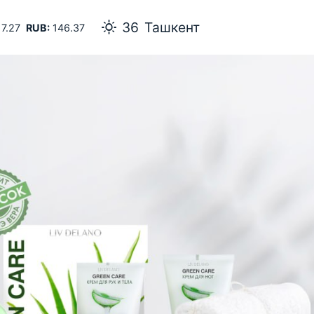
33
Самарканд
7.27
RUB:
146.37