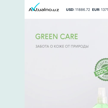
USD:
11886.72
EUR:
1371