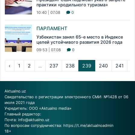
практики «родильного туризма»
10:40 | 07.08
0
ПАРЛАМЕНТ
Узбекистан занял 65-е место в Индексе
целей устойчивого развития 2026 года
09:53 | 07.08
0
‹
1
2
...
237
238
239
240
241
...
Aktualno.uz
Свидетельство о регистрации электронного СМИ: №1428 от 06
июля 2021 года
Учредитель: ООО «Aktualno media»
Главный редактор:
Почта:
info@aktualno.uz
По вопросам сотрудничества:
https://t.me/aktualnoadmin
18+