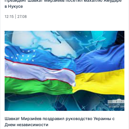
Президент Шавкат Мирзиёев посетил махаллю Амударё
в Нукусе
12:15 | 27.08
Шавкат Мирзиёев поздравил руководство Украины с
Днем независимости