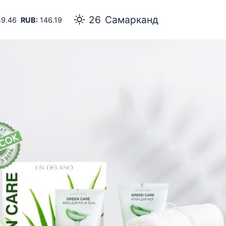
26
Самарканд
9.46
RUB:
146.19