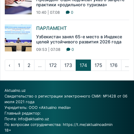
практики «родильного туризма»
10:40 | 07.08
0
ПАРЛАМЕНТ
Узбекистан занял 65-е место в Индексе
целей устойчивого развития 2026 года
09:53 | 07.08
0
‹
1
2
...
172
173
174
175
176
...
Aktualno.uz
Свидетельство о регистрации электронного СМИ: №1428 от 06
июля 2021 года
Учредитель: ООО «Aktualno media»
Главный редактор:
Почта:
info@aktualno.uz
По вопросам сотрудничества:
https://t.me/aktualnoadmin
18+