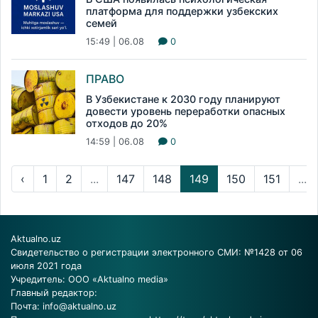
платформа для поддержки узбекских
семей
15:49 | 06.08
0
ПРАВО
В Узбекистане к 2030 году планируют
довести уровень переработки опасных
отходов до 20%
14:59 | 06.08
0
‹
1
2
...
147
148
149
150
151
...
Aktualno.uz
Свидетельство о регистрации электронного СМИ: №1428 от 06
июля 2021 года
Учредитель: ООО «Aktualno media»
Главный редактор:
Почта:
info@aktualno.uz