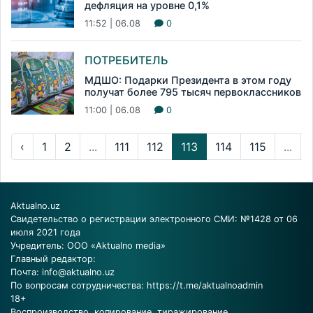
дефляция на уровне 0,1%
11:52 | 06.08
0
ПОТРЕБИТЕЛЬ
МДШО: Подарки Президента в этом году
получат более 795 тысяч первоклассников
11:00 | 06.08
0
‹
1
2
...
111
112
113
114
115
...
Aktualno.uz
Свидетельство о регистрации электронного СМИ: №1428 от 06
июля 2021 года
Учредитель: ООО «Aktualno media»
Главный редактор:
Почта:
info@aktualno.uz
По вопросам сотрудничества:
https://t.me/aktualnoadmin
18+
Воспроизводство, копирование, тиражирование,