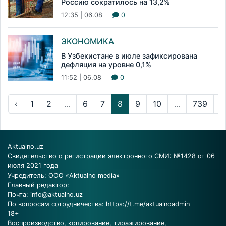
Россию сократилось на 13,2%
12:35 | 06.08
0
ЭКОНОМИКА
В Узбекистане в июле зафиксирована
дефляция на уровне 0,1%
11:52 | 06.08
0
‹
1
2
...
6
7
8
9
10
...
739
7
Aktualno.uz
Свидетельство о регистрации электронного СМИ: №1428 от 06
июля 2021 года
Учредитель: ООО «Aktualno media»
Главный редактор:
Почта:
info@aktualno.uz
По вопросам сотрудничества:
https://t.me/aktualnoadmin
18+
Воспроизводство, копирование, тиражирование,