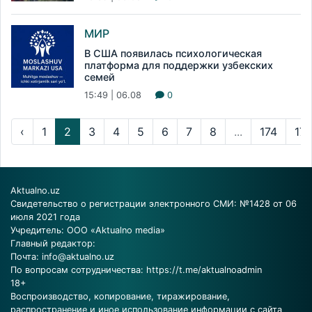
МИР
В США появилась психологическая
платформа для поддержки узбекских
семей
15:49 | 06.08
0
‹
1
2
3
4
5
6
7
8
...
174
17
Aktualno.uz
Свидетельство о регистрации электронного СМИ: №1428 от 06
июля 2021 года
Учредитель: ООО «Aktualno media»
Главный редактор:
Почта:
info@aktualno.uz
По вопросам сотрудничества:
https://t.me/aktualnoadmin
18+
Воспроизводство, копирование, тиражирование,
распространение и иное использование информации с сайта