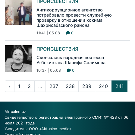
ПРОИСШЕСТВИЯ
Антикоррупционное агентство
потребовало провести служебную
проверку в отношении хокима
Шахрисабзского района
11:41 | 05.08
0
ПРОИСШЕСТВИЯ
Скончалась народная поэтесса
Узбекистана Шарифа Салимова
10:37 | 05.08
0
‹
1
2
...
237
238
239
240
241
2
Aktualno.uz
Свидетельство о регистрации электронного СМИ: №1428 от 06
июля 2021 года
Учредитель: ООО «Aktualno media»
Главный редактор: