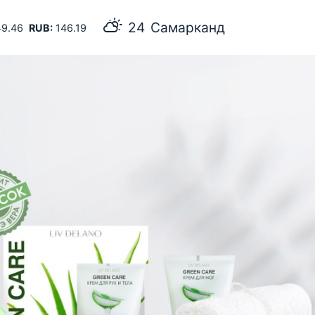
24
Самарканд
9.46
RUB:
146.19