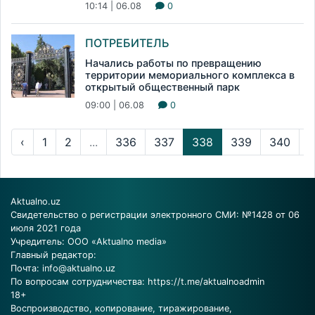
10:14 | 06.08
0
ПОТРЕБИТЕЛЬ
Начались работы по превращению
территории мемориального комплекса в
открытый общественный парк
09:00 | 06.08
0
‹
1
2
...
336
337
338
339
340
..
Aktualno.uz
Свидетельство о регистрации электронного СМИ: №1428 от 06
июля 2021 года
Учредитель: ООО «Aktualno media»
Главный редактор:
Почта:
info@aktualno.uz
По вопросам сотрудничества:
https://t.me/aktualnoadmin
18+
Воспроизводство, копирование, тиражирование,