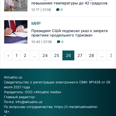
повышение температуры до 42 градусов
12:17 | 07.08
0
МИР
Президент США подписал указ о запрете
практики «родильного туризма»
10:40 | 07.08
0
‹
1
2
...
24
25
26
27
28
...
34
Aktualno.uz
Свидетельство о регистрации электронного СМИ: №1428 от 06
июля 2021 года
Учредитель: ООО «Aktualno media»
Главный редактор:
Почта:
info@aktualno.uz
По вопросам сотрудничества:
https://t.me/aktualnoadmin
18+