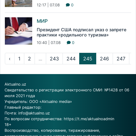
12:17 | 07.08
0
МИР
Президент США подписал указ о запрете
практики «родильного туризма»
10:40 | 07.08
0
‹
1
2
...
243
244
245
246
247
..
Aktualno.uz
Свидетельство о регистрации электронного СМИ: №1428 от 06
июля 2021 года
Учредитель: ООО «Aktualno media»
Главный редактор:
Почта:
info@aktualno.uz
По вопросам сотрудничества:
https://t.me/aktualnoadmin
18+
Воспроизводство, копирование, тиражирование,