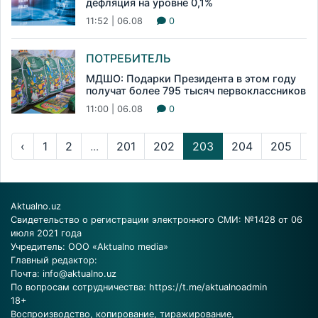
дефляция на уровне 0,1%
11:52 | 06.08
0
ПОТРЕБИТЕЛЬ
МДШО: Подарки Президента в этом году
получат более 795 тысяч первоклассников
11:00 | 06.08
0
‹
1
2
...
201
202
203
204
205
...
Aktualno.uz
Свидетельство о регистрации электронного СМИ: №1428 от 06
июля 2021 года
Учредитель: ООО «Aktualno media»
Главный редактор:
Почта:
info@aktualno.uz
По вопросам сотрудничества:
https://t.me/aktualnoadmin
18+
Воспроизводство, копирование, тиражирование,