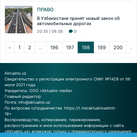
ПРАВО
В Узбекистане принят новый закон об
автомобильных дорогах
20:35 | 06.08
0
‹
1
2
...
196
197
198
199
200
...
Aktualno.uz
Свидетельство о регистрации электронного СМИ: №1428 от 06
июля 2021 года
Учредитель: ООО «Aktualno media»
Главный редактор:
Почта:
info@aktualno.uz
По вопросам сотрудничества:
https://t.me/aktualnoadmin
18+
Воспроизводство, копирование, тиражирование,
распространение и иное использование информации с сайта
«Aktualno.uz» возможно только с предварительного разрешения