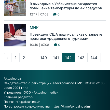
В выходные в Узбекистане ожидается
повышение температуры до 42 градусов
12:17 | 07.08
0
МИР
Президент США подписал указ о запрете
практики «родильного туризма»
10:40 | 07.08
0
‹
1
2
...
140
141
142
143
144
...
Aktualno.uz
Свидетельство о регистрации электронного СМИ: №1428 от 06
июля 2021 года
Учредитель: ООО «Aktualno media»
Главный редактор:
Почта:
info@aktualno.uz
По вопросам сотрудничества:
https://t.me/aktualnoadmin