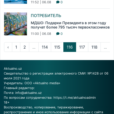
11:52 | 06.08
0
ПОТРЕБИТЕЛЬ
МДШО: Подарки Президента в этом году
получат более 795 тысяч первоклассников
11:00 | 06.08
0
‹
1
2
...
114
115
116
117
118
...
Aktualno.uz
Свидетельство о регистрации электронного СМИ: №1428 от 06
июля 2021 года
Учредитель: ООО «Aktualno media»
Главный редактор:
Почта:
info@aktualno.uz
По вопросам сотрудничества:
https://t.me/aktualnoadmin
18+
Воспроизводство, копирование, тиражирование,
распространение и иное использование информации с сайта