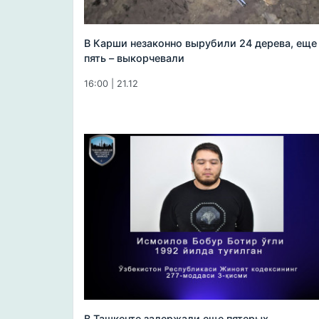
В Карши незаконно вырубили 24 дерева, еще
пять – выкорчевали
16:00 | 21.12
В Ташкенте задержали еще пятерых