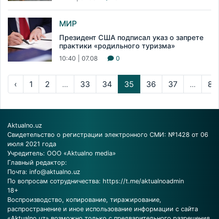
МИР
Президент США подписал указ о запрете
практики «родильного туризма»
10:40 | 07.08
0
‹
1
2
...
33
34
35
36
37
...
83
Aktualno.uz
Свидетельство о регистрации электронного СМИ: №1428 от 06
июля 2021 года
Учредитель: ООО «Aktualno media»
Главный редактор:
Почта:
info@aktualno.uz
По вопросам сотрудничества:
https://t.me/aktualnoadmin
18+
Воспроизводство, копирование, тиражирование,
распространение и иное использование информации с сайта
«Aktualno.uz» возможно только с предварительного разрешения