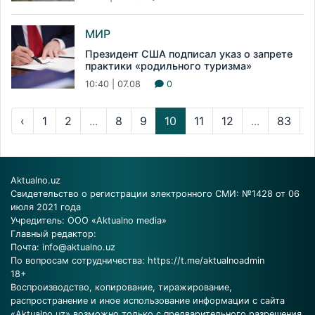
МИР
Президент США подписал указ о запрете
практики «родильного туризма»
10:40 | 07.08
0
‹
1
2
...
8
9
10
11
12
...
83
Aktualno.uz
Свидетельство о регистрации электронного СМИ: №1428 от 06
июля 2021 года
Учредитель: ООО «Aktualno media»
Главный редактор:
Почта:
info@aktualno.uz
По вопросам сотрудничества:
https://t.me/aktualnoadmin
18+
Воспроизводство, копирование, тиражирование,
распространение и иное использование информации с сайта
«Aktualno.uz» возможно только с предварительного разрешения