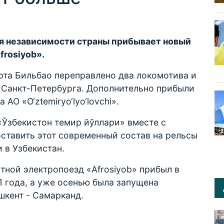
ия независимости страны прибывает новый
rosiyob».
орта Бильбао переправлено два локомотива и
т Санкт-Петербурга. Дополнительно прибыли
АО «O‘ztemiryo‘lyo‘lovchi».
«Ўзбекистон темир йўллари» вместе с
ставить этот современный состав на рельсы
 в Узбекистан.
ной электропоезд «Afrosiyob» прибыл в
11 года, а уже осенью была запущена
шкент - Самарканд.