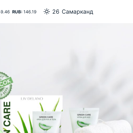
26
Самарканд
9.46
RUB:
146.19