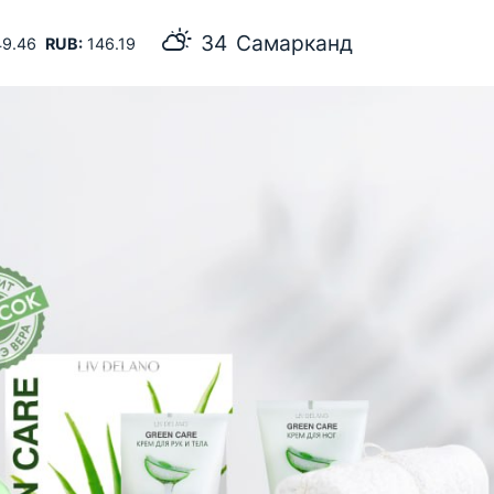
34
Самарканд
9.46
RUB:
146.19