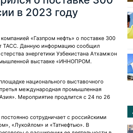
сии в 2023 году
 компанией «Газпром нефть» о поставке 300
т
ТАСС. Данную информацию сообщил
истерства энергетики Узбекистана Атхамжон
омышленной выставке «ИННОПРОМ.
 площадке национального выставочного
третья международная промышленная
зия». Мероприятие продлится с 24 по 26
 постоянно сотрудничает с российскими
ом», «Лукойлом» и «Татнефтью». В
ереговоры о расширении ее деятельности в