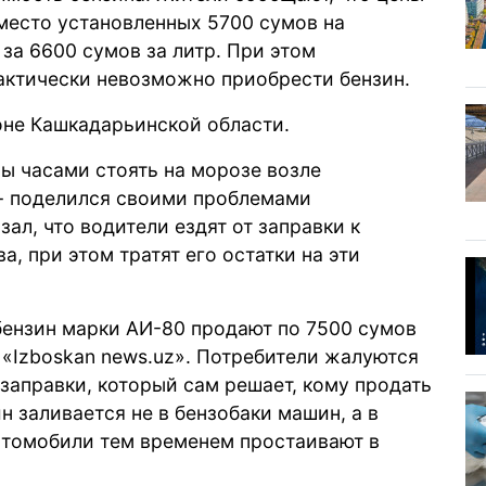
место установленных 5700 сумов на
за 6600 сумов за литр. При этом
рактически невозможно приобрести бензин.
оне Кашкадарьинской области.
ы часами стоять на морозе возле
 - поделился своими проблемами
зал, что водители ездят от заправки к
а, при этом тратят его остатки на эти
 бензин марки АИ-80 продают по 7500 сумов
 «Izboskan news.uz». Потребители жалуются
 заправки, который сам решает, кому продать
ин заливается не в бензобаки машин, а в
Автомобили тем временем простаивают в