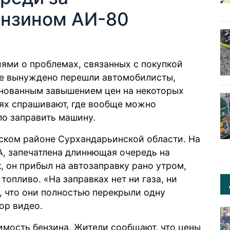
ензином АИ-80
ями о проблемах, связанных с покупкой
рое вынуждено перешли автомобилисты,
нованным завышением цен на некоторых
тях спрашивают, где вообще можно
ло заправить машину.
уском районе Сурхандарьинской области. На
А, запечатлена длиннющая очередь на
, он прибыл на автозаправку рано утром,
топливо. «На заправках нет ни газа, ни
, что они полностью перекрыли одну
ор видео.
имость бензина. Жители сообщают, что цены