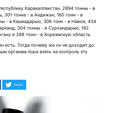
Республику Каракалпакстан, 2894 тонны - в
 301 тонна - в Андижан, 160 тонн - в
ны - в Кашкадарью, 306 тонн - в Навои, 434
арканд, 304 тонны - в Сурхандарью, 192
ргану и 268 тонн - в Хорезмскую область.
н есть. Тогда почему же он не доходит до
ым органам пора взять на контроль эту
Twitter