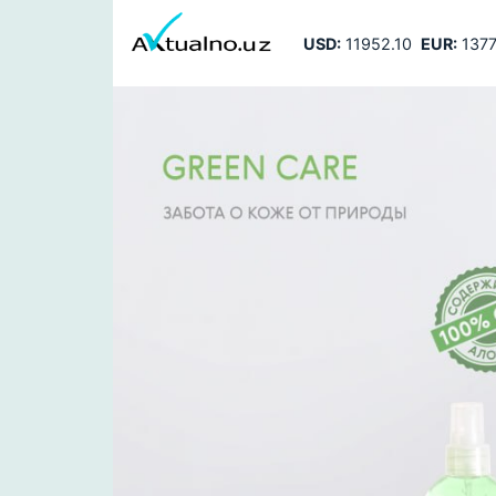
USD:
11952.10
EUR:
1377