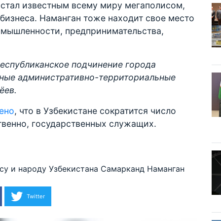
 стал известным всему миру мегаполисом,
бизнеса. Наманган тоже находит свое место
ромышленности, предпринимательства,
республиканское подчинение города
ьные административно-территориальные
ёев.
ено
, что в Узбекистане сократится число
твенно, государственных служащих.
у и народу Узбекистана
Самарканд
Наманган
Twitter