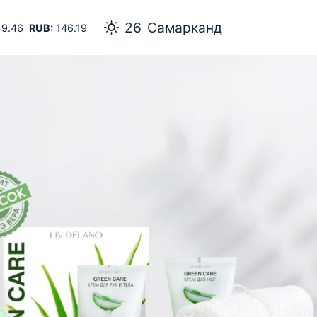
26
Самарканд
9.46
RUB:
146.19