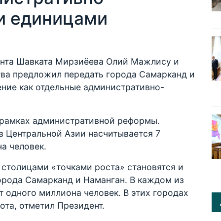
и единицами
ента Шавката Мирзиёева Олий Мажлису и
тва предложил передать города Самарканд и
ение как отдельные административно-
 рамках административной реформы.
в Центральной Азии насчитывается 7
а человек.
 столицами «точками роста» становятся и
города Самарканд и Наманган. В каждом из
т одного миллиона человек. В этих городах
ота, отметил Президент.