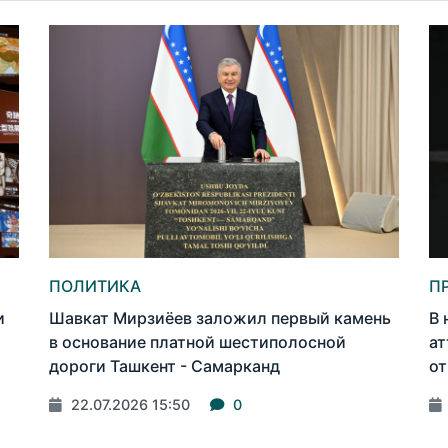
ПОЛИТИКА
П
и
Шавкат Мирзиёев заложил первый камень
В 
в основание платной шестиполосной
ат
дороги Ташкент - Самарканд
от
22.07.2026 15:50
0