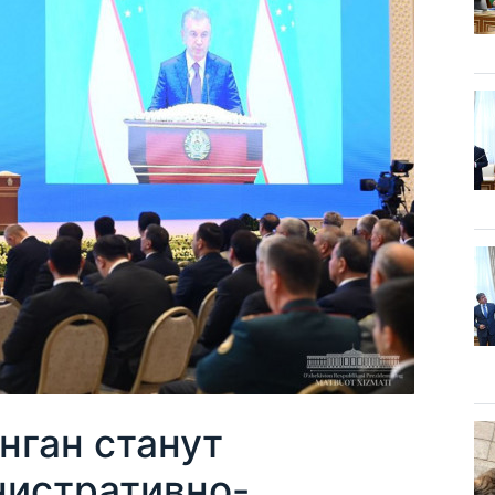
нган станут
истративно-