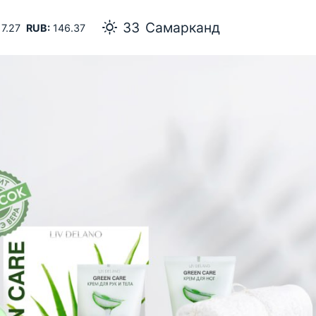
33
Самарканд
7.27
RUB:
146.37