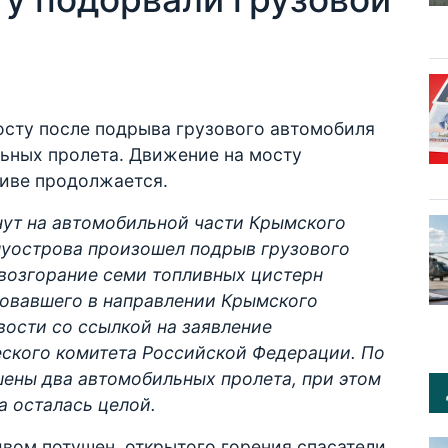
мосту после подрыва грузового автомобиля
ьных пролета. Движение на мосту
ливе продолжается.
нут на автомобильной части Крымского
луострова произошел подрыв грузового
 возгорание семи топливных цистерн
овавшего в направлении Крымского
ости со ссылкой на заявление
ского комитета Российской Федерации. По
шены два автомобильных пролета, при этом
а осталась целой.
вом потушен, открытого горения спасатели