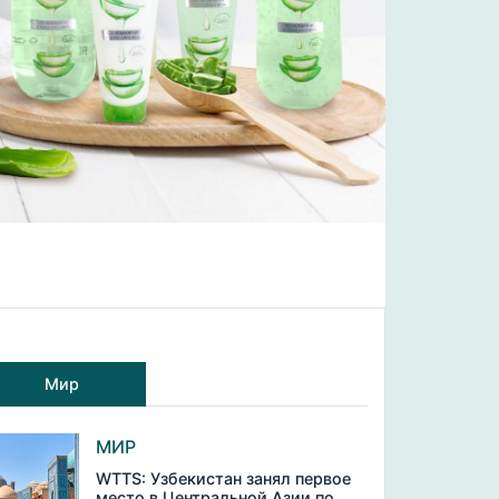
Мир
МИР
WTTS: Узбекистан занял первое
место в Центральной Азии по