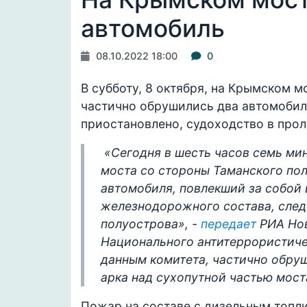
автомобиль
08.10.2022 18:00
0
В субботу, 8 октября, на Крымском 
частично обрушились два автомобил
приостановлено, судоходство в про
«Сегодня в шесть часов семь ми
моста со стороны Таманского по
автомобиля, повлекший за собой
железнодорожного состава, след
полуострова», -
передает
РИА Нов
Национального антитеррористиче
данным комитета, частично обру
арка над сухопутной частью мост
Пожар на составе с дизельным топли