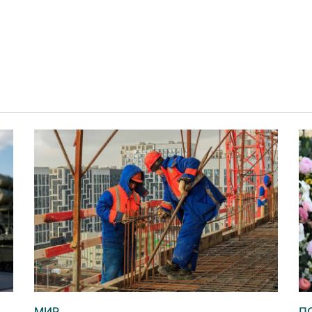
МИР
П