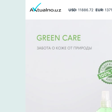
USD:
11886.72
EUR:
1371