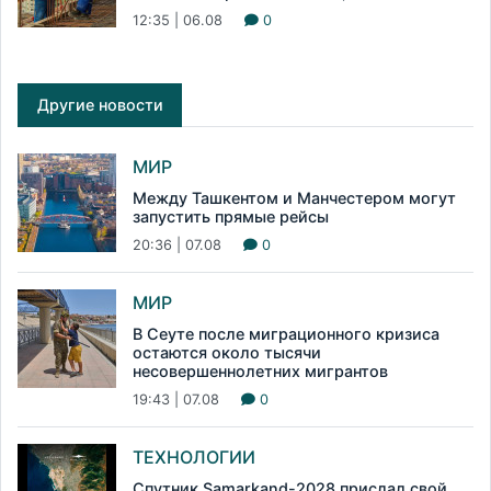
12:35 | 06.08
0
Другие новости
МИР
Между Ташкентом и Манчестером могут
запустить прямые рейсы
20:36 | 07.08
0
МИР
В Сеуте после миграционного кризиса
остаются около тысячи
несовершеннолетних мигрантов
19:43 | 07.08
0
ТЕХНОЛОГИИ
Спутник Samarkand-2028 прислал свой