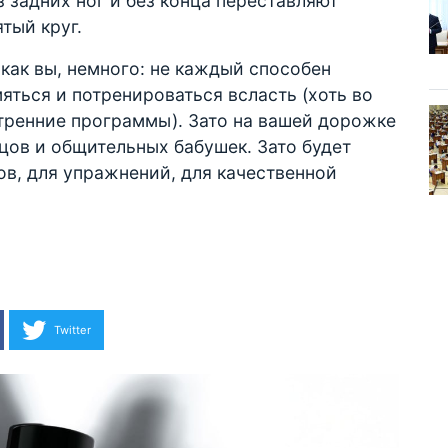
з задних ног и без конца переставляют
тый круг.
как вы, немного: не каждый способен
яться и потренироваться всласть (хоть во
утренние программы). Зато на вашей дорожке
вцов и общительных бабушек. Зато будет
в, для упражнений, для качественной
Twitter