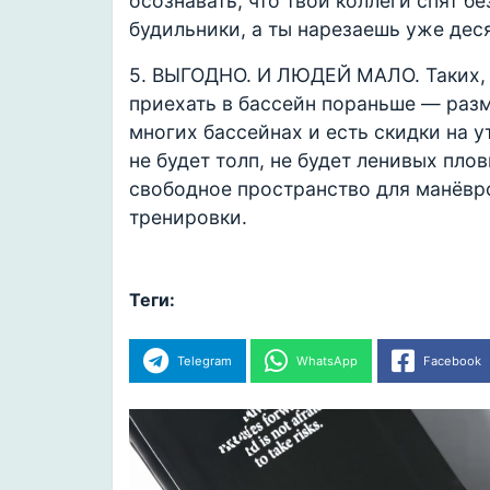
осознавать, что твои коллеги спят бе
будильники, а ты нарезаешь уже деся
5. ВЫГОДНО. И ЛЮДЕЙ МАЛО. Таких, 
приехать в бассейн пораньше — разм
многих бассейнах и есть скидки на 
не будет толп, не будет ленивых пло
свободное пространство для манёвро
тренировки.
Теги:
Telegram
WhatsApp
Facebook