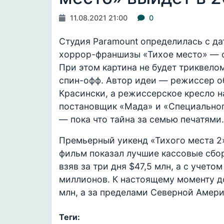
11.08.2021 21:00
0
Студия Paramount определилась с д
хоррор-франшизы «Тихое место» — ф
При этом картина не будет триквело
спин-офф. Автор идеи — режиссер о
Красински, а режиссерское кресло н
постановщик «Мада» и «Специальног
— пока что тайна за семью печатями.
Премьерный уикенд «Тихого места 2»
фильм показал лучшие кассовые сбор
взяв за три дня $47,5 млн, а с учет
миллионов. К настоящему моменту д
млн, а за пределами Северной Амер
Теги: