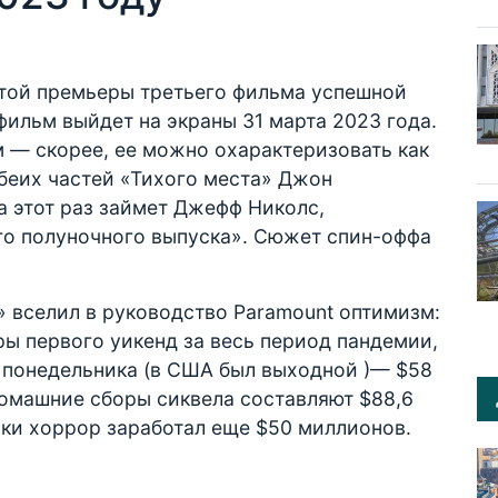
атой премьеры третьего фильма успешной
ильм выйдет на экраны 31 марта 2023 года.
м — скорее, ее можно охарактеризовать как
беих частей «Тихого места» Джон
а этот раз займет Джефф Николс,
о полуночного выпуска». Сюжет спин-оффа
 вселил в руководство Paramount оптимизм:
ы первого уикенд за весь период пандемии,
ом понедельника (в США был выходной )— $58
омашние сборы сиквела составляют $88,6
ики хоррор заработал еще $50 миллионов.