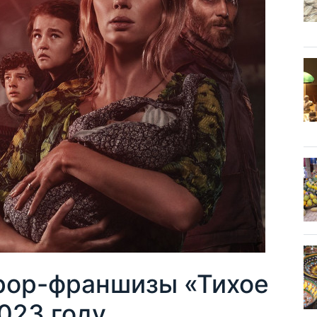
рор-франшизы «Тихое
023 году