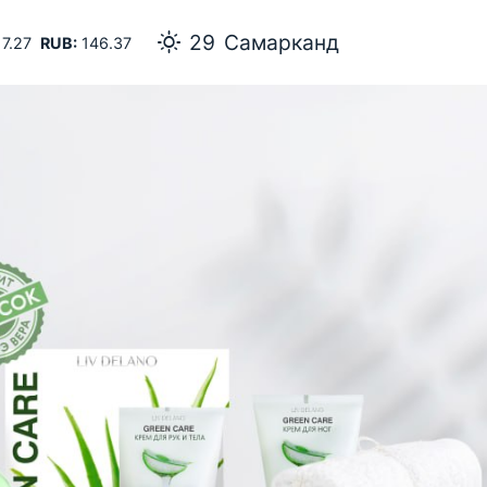
29
Самарканд
7.27
RUB:
146.37