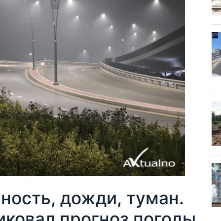
ность, дожди, туман.
иковал прогноз погоды