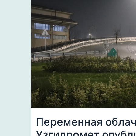
Переменная облач
Узгидромет опубл