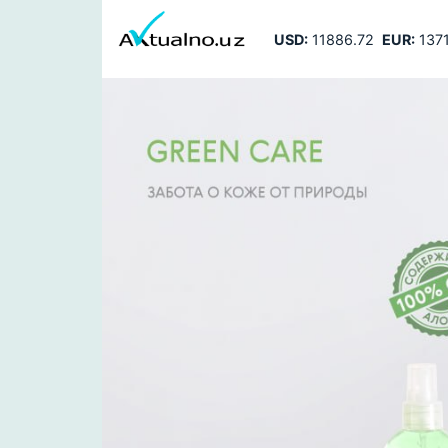
USD:
11886.72
EUR:
1371