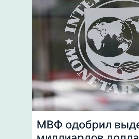
МВФ одобрил выд
миллиардов долла