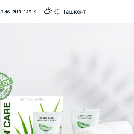
34
Самарканд
9.46
RUB:
146.19