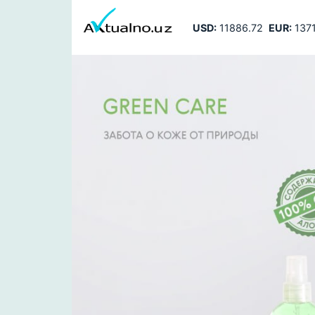
USD:
11886.72
EUR:
1371