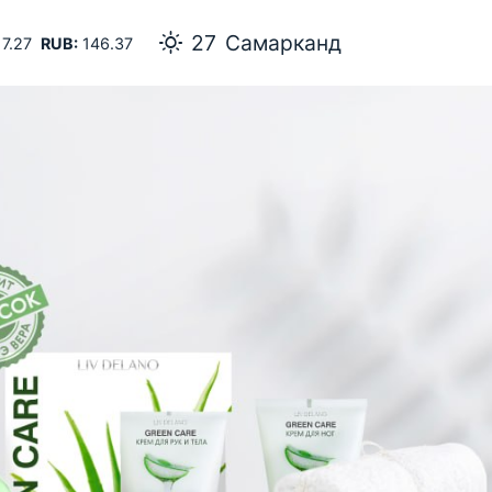
27
Самарканд
7.27
RUB:
146.37