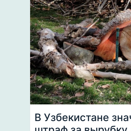
В Узбекистане зна
штраф за вырубку