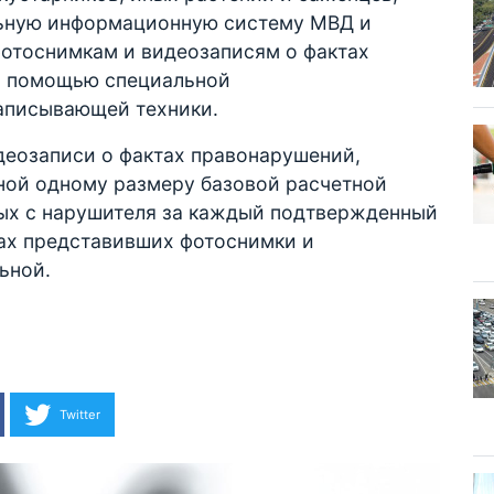
льную информационную систему МВД и
фотоснимкам и видеозаписям о фактах
с помощью специальной
записывающей техники.
деозаписи о фактах правонарушений,
ной одному размеру базовой расчетной
ных с нарушителя за каждый подтвержденный
цах представивших фотоснимки и
льной.
Twitter