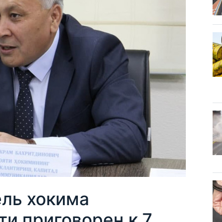
ль хокима
и приговорен к 7