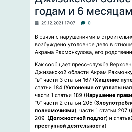
годам и 6 месяца
29.12.2021 17:07
0
В связи с нарушениями в строительн
возбуждено уголовное дело в отнош
Акрама Рахмонкулова, его родственн
Как
сообщает
пресс-служба Верховно
Джизакской области Акрам Рахмонкул
“в” части 3 статьи 167 (
Хищение путе
статьи 184 (
Уклонение от уплаты на
части 1 статьи 189 (
Нарушение правил
“б” части 2 статьи 205 (
Злоупотребл
полномочиями
), части 1 статьи 207 (
209 (
Должностной подлог
) и статье
преступной деятельности
)