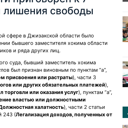
м лишения свободы
ой сфере в Джизакской области было
ении бывшего заместителя хокима области
иков и ряда других лиц.
го суда, бывший заместитель хокима
ов был признан виновным по пунктам “а”,
м присвоения или растраты
), части 3
логов или других обязательных платежей
),
 торговли или оказания услуг
), пунктам “а”,
ение властью или должностными
Должностная халатность
), части 2 статьи
й 243 (
Легализация доходов, полученных от