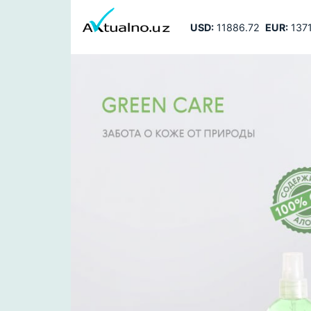
USD:
11886.72
EUR:
1371