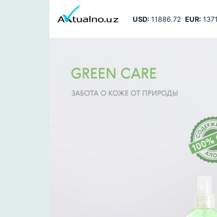
USD:
11886.72
EUR:
1371