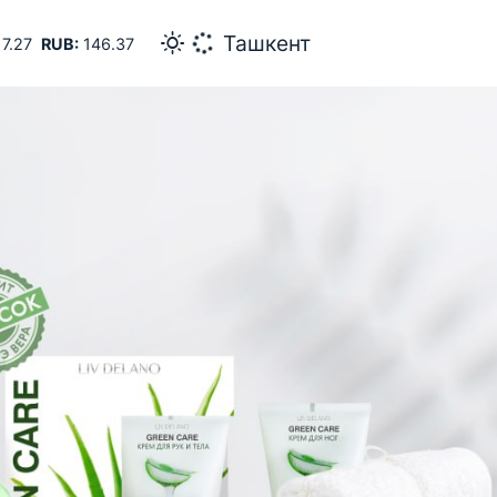
26
Самарканд
7.27
RUB:
146.37