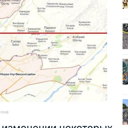
йона
б изменении некоторых